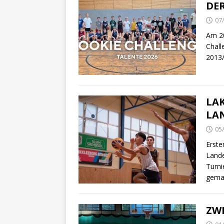
DE
07
Am 20
Chall
2013
LAK
LA
05
Erste
Land
Turni
gema
ZWE