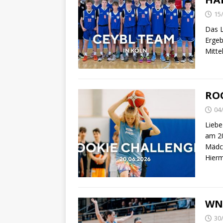
15
Das L
Ergeb
Mitte
ROO
04
Liebe
am 20
Mädch
Hierm
WNB
30