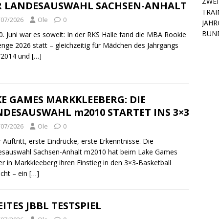
ZWEI
R LANDESAUSWAHL SACHSEN-ANHALT
TRAI
/07/2026
Ole
0
JAHR
BUN
. Juni war es soweit: In der RKS Halle fand die MBA Rookie
enge 2026 statt – gleichzeitig für Mädchen des Jahrgangs
/2014 und
[…]
E GAMES MARKKLEEBERG: DIE
NDESAUSWAHL m2010 STARTET INS 3×3
/07/2026
Ole
0
r Auftritt, erste Eindrücke, erste Erkenntnisse. Die
esauswahl Sachsen-Anhalt m2010 hat beim Lake Games
er in Markkleeberg ihren Einstieg in den 3×3-Basketball
cht – ein
[…]
ITES JBBL TESTSPIEL