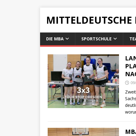
MITTELDEUTSCHE
DIE MBA
SPORTSCHULE
TE
LA
PLA
NA
09
Zweit
Sachs
deutl
wor
MB