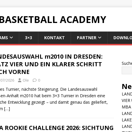
 BASKETBALL ACADEMY
AMS
3×3
KONTAKT
PARTNER
DOWNLO
NDESAUSWAHL m2010 IN DRESDEN:
TZ VIER UND EIN KLARER SCHRITT
Such
CH VORNE
/07/2026
Ole
0
Ne
es Turnier, nächste Steigerung. Die Landesauswahl
LAND
en-Anhalt m2010 hat beim 3×3 Turnier in Dresden eine
VIER
iche Entwicklung gezeigt – und damit genau das geliefert,
MBA 
um
[…]
LAN
LAKE
LAND
A ROOKIE CHALLENGE 2026: SICHTUNG