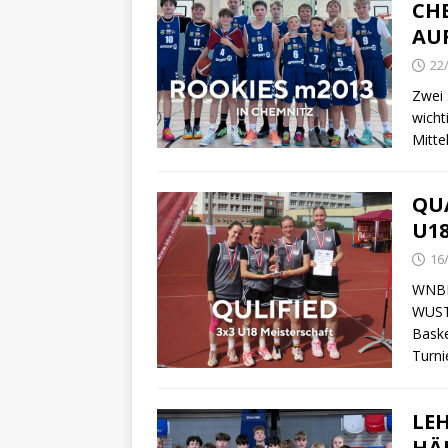
CHE
AU
22
Zwei 
wicht
Mitte
QUA
U1
16
WNBL
WUST
Baske
Turni
LEH
HÄ