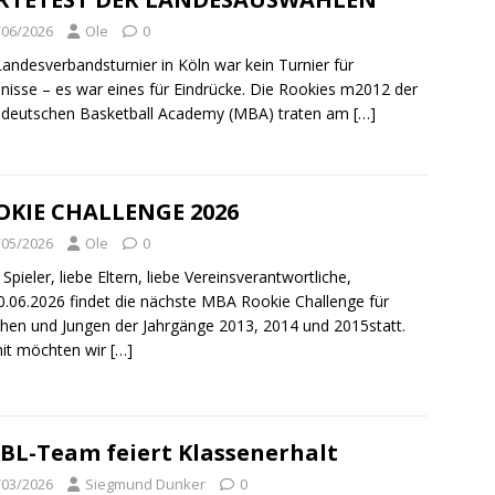
/06/2026
Ole
0
andesverbandsturnier in Köln war kein Turnier für
nisse – es war eines für Eindrücke. Die Rookies m2012 der
ldeutschen Basketball Academy (MBA) traten am
[…]
KIE CHALLENGE 2026
/05/2026
Ole
0
 Spieler, liebe Eltern, liebe Vereinsverantwortliche,
.06.2026 findet die nächste MBA Rookie Challenge für
en und Jungen der Jahrgänge 2013, 2014 und 2015statt.
it möchten wir
[…]
L-Team feiert Klassenerhalt
/03/2026
Siegmund Dunker
0