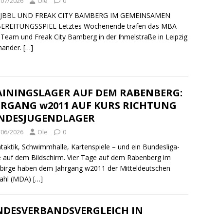
/07/2026
Ole
0
JBBL UND FREAK CITY BAMBERG IM GEMEINSAMEN
EREITUNGSSPIEL Letztes Wochenende trafen das MBA
Team und Freak City Bamberg in der Ihmelstraße in Leipzig
nander.
[…]
AININGSLAGER AUF DEM RABENBERG:
HRGANG w2011 AUF KURS RICHTUNG
NDESJUGENDLAGER
/06/2026
Ole
0
aktik, Schwimmhalle, Kartenspiele – und ein Bundesliga-
e auf dem Bildschirm. Vier Tage auf dem Rabenberg im
birge haben dem Jahrgang w2011 der Mitteldeutschen
ahl (MDA)
[…]
NDESVERBANDSVERGLEICH IN