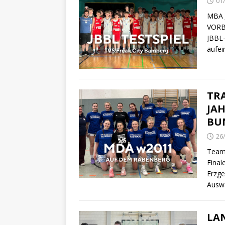
01
MBA 
VORB
JBBL-
aufei
TR
JA
BU
26
Teamt
Final
Erzge
Ausw
LA