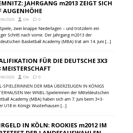
MNITZ: JAHRGANG m2013 ZEIGT SICH
F AUGENHÖHE
/06/2026
Ole
0
Spiele, zwei knappe Niederlagen – und trotzdem ein
iger Schritt nach vorne. Der Jahrgang m2013 der
ldeutschen Basketball Academy (MBA) trat am 14. Juni
[…]
LIFIKATION FÜR DIE DEUTSCHE 3X3
8 MEISTERSCHAFT
/06/2026
Ole
0
-SPIELERINNEN DER MBA ÜBERZEUGEN IN KÖNIGS
ERHAUSEN Vier WNBL-Spielerinnen der Mitteldeutschen
tball Academy (MBA) haben sich am 7. Juni beim 3×3-
er U18 in Königs Wusterhausen
[…]
RGELD IN KÖLN: ROOKIES m2012 IM
RTETEST DER LANDESAUSWAHLEN