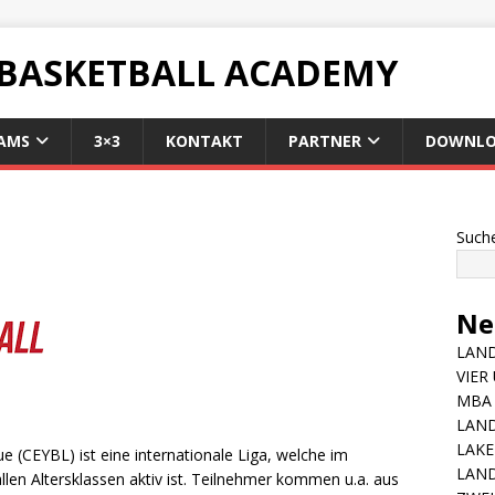
 BASKETBALL ACADEMY
AMS
3×3
KONTAKT
PARTNER
DOWNLO
Such
Ne
LAND
VIER
MBA 
LAN
LAKE
 (CEYBL) ist eine internationale Liga, welche im
LAND
llen Altersklassen aktiv ist. Teilnehmer kommen u.a. aus