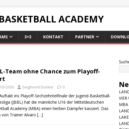
 BASKETBALL ACADEMY
AMS
3×3
KONTAKT
PARTNER
DOWNLO
Such
L-Team ohne Chance zum Playoff-
rt
Ne
/03/2026
Siegmund Dunker
0
LAND
uftakt ins Playoff-Sechzehntelfinale der Jugend-Basketball-
VIER
sliga (JBBL) hat die männliche U16 der Mitteldeutschen
MBA 
tball Academy (MBA) einen herben Dämpfer kassiert. Das
LAN
von Trainer Alvaro
[…]
LAKE
LAND