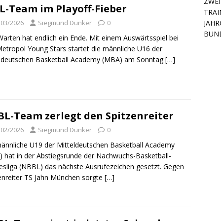
ZWEI
L-Team im Playoff-Fieber
TRAI
/03/2026
Siegmund Dunker
0
JAHR
BUN
arten hat endlich ein Ende. Mit einem Auswärtsspiel bei
etropol Young Stars startet die männliche U16 der
eldeutschen Basketball Academy (MBA) am Sonntag
[…]
L-Team zerlegt den Spitzenreiter
/02/2026
Siegmund Dunker
0
ännliche U19 der Mitteldeutschen Basketball Academy
 hat in der Abstiegsrunde der Nachwuchs-Basketball-
sliga (NBBL) das nächste Ausrufezeichen gesetzt. Gegen
enreiter TS Jahn München sorgte
[…]