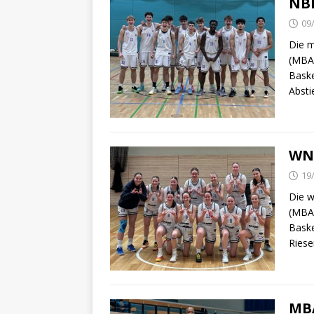
NBB
09
Die m
(MBA)
Baske
Abst
WNB
19
Die w
(MBA)
Baske
Riese
MB