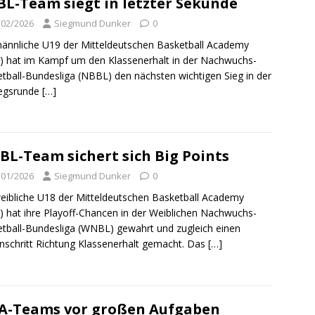
L-Team siegt in letzter Sekunde
/02/2026
Siegmund Dunker
0
ännliche U19 der Mitteldeutschen Basketball Academy
 hat im Kampf um den Klassenerhalt in der Nachwuchs-
tball-Bundesliga (NBBL) den nächsten wichtigen Sieg in der
iegsrunde
[…]
L-Team sichert sich Big Points
/01/2026
Siegmund Dunker
0
eibliche U18 der Mitteldeutschen Basketball Academy
 hat ihre Playoff-Chancen in der Weiblichen Nachwuchs-
tball-Bundesliga (WNBL) gewahrt und zugleich einen
nschritt Richtung Klassenerhalt gemacht. Das
[…]
A-Teams vor großen Aufgaben