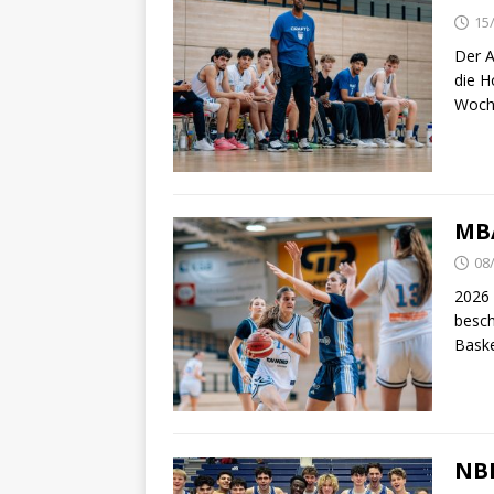
15
Der A
die 
Woch
MBA
08
2026 
besch
Baske
NBB