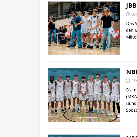
JBB
05
Das W
den M
Mitt
NBB
23
Die m
(MBA)
Bunde
Spitz