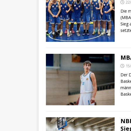
22
Die m
(MBA)
Sieg 
setz
MBA
15
Der D
Baske
männl
Baske
NBB
Sie