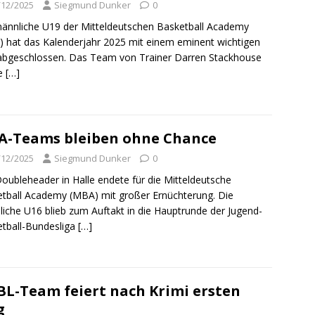
/12/2025
Siegmund Dunker
0
ännliche U19 der Mitteldeutschen Basketball Academy
 hat das Kalenderjahr 2025 mit einem eminent wichtigen
abgeschlossen. Das Team von Trainer Darren Stackhouse
te
[…]
-Teams bleiben ohne Chance
/12/2025
Siegmund Dunker
0
oubleheader in Halle endete für die Mitteldeutsche
tball Academy (MBA) mit großer Ernüchterung. Die
iche U16 blieb zum Auftakt in die Hauptrunde der Jugend-
tball-Bundesliga
[…]
L-Team feiert nach Krimi ersten
g