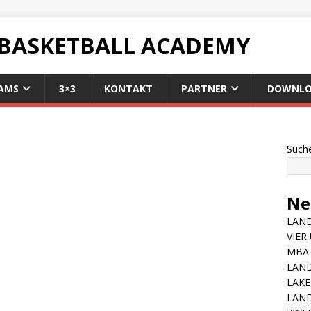
 BASKETBALL ACADEMY
AMS
3×3
KONTAKT
PARTNER
DOWNLO
Such
Ne
LAND
VIER
MBA 
LAN
LAKE
LAND