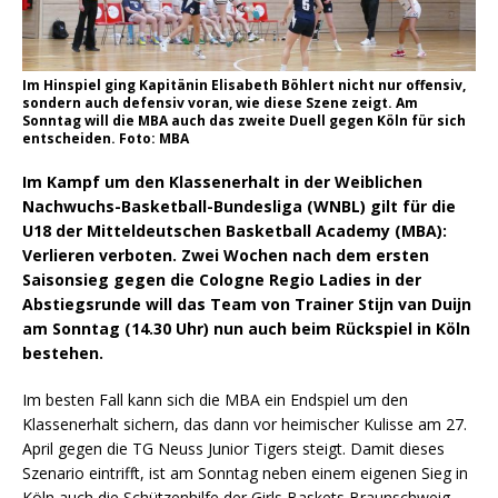
Im Hinspiel ging Kapitänin Elisabeth Böhlert nicht nur offensiv,
sondern auch defensiv voran, wie diese Szene zeigt. Am
Sonntag will die MBA auch das zweite Duell gegen Köln für sich
entscheiden. Foto: MBA
Im Kampf um den Klassenerhalt in der Weiblichen
Nachwuchs-Basketball-Bundesliga (WNBL) gilt für die
U18 der Mitteldeutschen Basketball Academy (MBA):
Verlieren verboten. Zwei Wochen nach dem ersten
Saisonsieg gegen die Cologne Regio Ladies in der
Abstiegsrunde will das Team von Trainer Stijn van Duijn
am Sonntag (14.30 Uhr) nun auch beim Rückspiel in Köln
bestehen.
Im besten Fall kann sich die MBA ein Endspiel um den
Klassenerhalt sichern, das dann vor heimischer Kulisse am 27.
April gegen die TG Neuss Junior Tigers steigt. Damit dieses
Szenario eintrifft, ist am Sonntag neben einem eigenen Sieg in
Köln auch die Schützenhilfe der Girls Baskets Braunschweig-