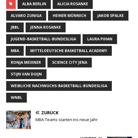
ALBA BERLIN
ALICIA ROSANKE
ALVARO ZUNIGA
HEINER MÜNNICH
JAKOB SPALKE
JBBL
JENNA ROSANKE
JUGEND-BASKETBALL-BUNDESLIGA
LAURA PIHAN
MBA
MITTELDEUTSCHE BASKETBALL ACADEMY
RONJA MEIXNER
SCIENCE CITY JENA
STIJN VAN DUIJN
WEIBLICHE NACHWUCHS-BASKETBALL-BUNDESLIGA
WNBL
ZURÜCK
MBA-Teams starten ins neue Jahr