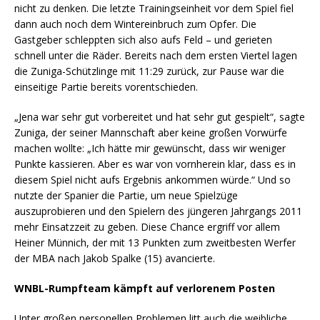
nicht zu denken. Die letzte Trainingseinheit vor dem Spiel fiel
dann auch noch dem Wintereinbruch zum Opfer. Die
Gastgeber schleppten sich also aufs Feld – und gerieten
schnell unter die Räder. Bereits nach dem ersten Viertel lagen
die Zuniga-Schützlinge mit 11:29 zurück, zur Pause war die
einseitige Partie bereits vorentschieden.
„Jena war sehr gut vorbereitet und hat sehr gut gespielt“, sagte
Zuniga, der seiner Mannschaft aber keine großen Vorwürfe
machen wollte: „Ich hätte mir gewünscht, dass wir weniger
Punkte kassieren. Aber es war von vornherein klar, dass es in
diesem Spiel nicht aufs Ergebnis ankommen würde.“ Und so
nutzte der Spanier die Partie, um neue Spielzüge
auszuprobieren und den Spielern des jüngeren Jahrgangs 2011
mehr Einsatzzeit zu geben. Diese Chance ergriff vor allem
Heiner Münnich, der mit 13 Punkten zum zweitbesten Werfer
der MBA nach Jakob Spalke (15) avancierte.
WNBL-Rumpfteam kämpft auf verlorenem Posten
Unter großen personellen Problemen litt auch die weibliche