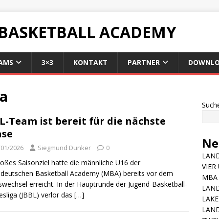
 BASKETBALL ACADEMY
AMS
3×3
KONTAKT
PARTNER
DOWNLO
la
Such
L-Team ist bereit für die nächste
ase
Ne
/01/2026
Siegmund Dunker
0
LAND
roßes Saisonziel hatte die männliche U16 der
VIER
ldeutschen Basketball Academy (MBA) bereits vor dem
MBA 
swechsel erreicht. In der Hauptrunde der Jugend-Basketball-
LAN
sliga (JBBL) verlor das
[…]
LAKE
LAND