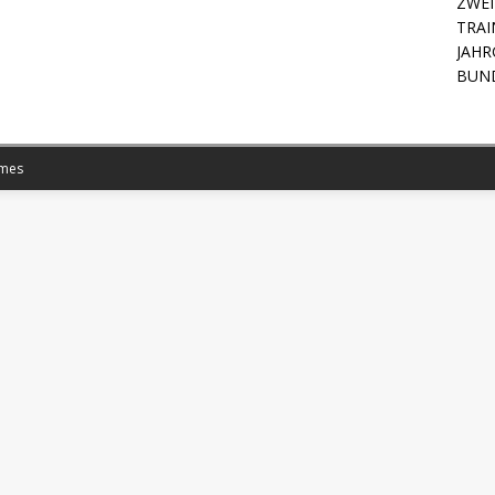
ZWEI
TRAI
JAHR
BUN
mes