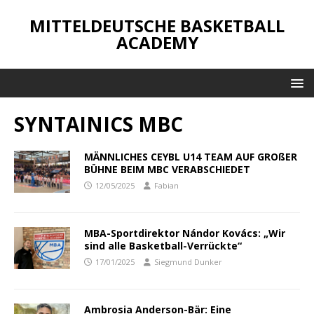
MITTELDEUTSCHE BASKETBALL
ACADEMY
SYNTAINICS MBC
MÄNNLICHES CEYBL U14 TEAM AUF GROßER
BÜHNE BEIM MBC VERABSCHIEDET
12/05/2025
Fabian
MBA-Sportdirektor Nándor Kovács: „Wir
sind alle Basketball-Verrückte“
17/01/2025
Siegmund Dunker
Ambrosia Anderson-Bär: Eine