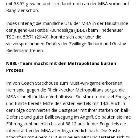
mit 58:55 gewann und sich damit noch an der MBA vorbei auf
Rang vier schob.
Indes unterlag die männliche U16 der MBA in der Hauptrunde
der Jugend-Basketball-Bundesliga (JBBL) beim Friedenauer
TSC mit 57:71 (29:40), konnte sich aber über die
vielversprechenden Debüts der Zwillinge Richard und Gustav
Riedemann freuen.
NBBL-Team macht mit den Metropolitans kurzen
Prozess
Im von Coach Stackhouse zum Must-win-game erkorenen
Heimspiel gegen die Rhein-Neckar Metropolitans sorgte die
MBA schnell für klare Verhältnisse. Sie startete mit viel Energie
und führte bereits Mitte des ersten Viertels mit 14:3. Auch in
der Folge dominierten die Gastgeber mit ihrer starken on-ball-
Defense und guter Ballbewegung im Angriff. So bauten sie ihre
Führung kontinuierlich bis auf 38:12 aus. In der Folge ließ die
Intensität bei der MBA allerdings deutlich nach. Die Gäste
schöpften mit einem 16:3-Run neuen Mut und tasteten sich zu