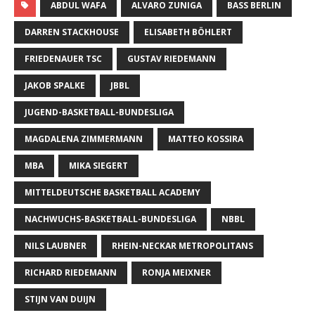
ABDUL WAFA
ALVARO ZUNIGA
BASS BERLIN
DARREN STACKHOUSE
ELISABETH BÖHLERT
FRIEDENAUER TSC
GUSTAV RIEDEMANN
JAKOB SPALKE
JBBL
JUGEND-BASKETBALL-BUNDESLIGA
MAGDALENA ZIMMERMANN
MATTEO KOSSIRA
MBA
MIKA SIEGERT
MITTELDEUTSCHE BASKETBALL ACADEMY
NACHWUCHS-BASKETBALL-BUNDESLIGA
NBBL
NILS LAUBNER
RHEIN-NECKAR METROPOLITANS
RICHARD RIEDEMANN
RONJA MEIXNER
STIJN VAN DUIJN