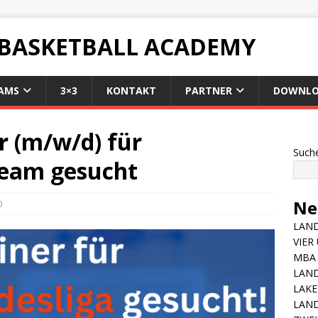
 BASKETBALL ACADEMY
AMS
3×3
KONTAKT
PARTNER
DOWNLO
r (m/w/d) für
Such
Team gesucht
Ne
0
LAND
VIER
MBA 
LAN
LAKE
LAND