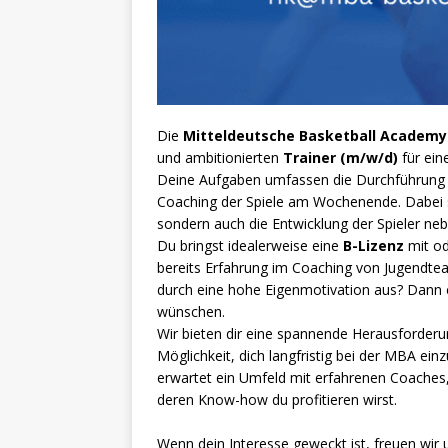
Die
Mitteldeutsche Basketball Academ
und ambitionierten
Trainer (m/w/d)
für ein
Deine Aufgaben umfassen die Durchführung v
Coaching der Spiele am Wochenende. Dabei st
sondern auch die Entwicklung der Spieler ne
Du bringst idealerweise eine
B-Lizenz
mit od
bereits Erfahrung im Coaching von Jugendte
durch eine hohe Eigenmotivation aus? Dann e
wünschen.
Wir bieten dir eine spannende Herausforderun
Möglichkeit, dich langfristig bei der MBA e
erwartet ein Umfeld mit erfahrenen Coache
deren Know-how du profitieren wirst.
Wenn dein Interesse geweckt ist, freuen wi